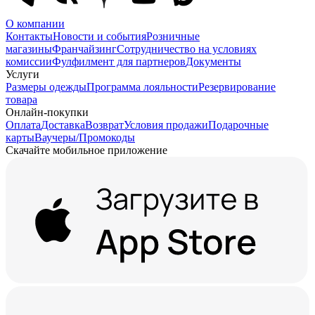
О компании
Контакты
Новости и события
Розничные
магазины
Франчайзинг
Сотрудничество на условиях
комиссии
Фулфилмент для партнеров
Документы
Услуги
Размеры одежды
Программа лояльности
Резервирование
товара
Онлайн-покупки
Оплата
Доставка
Возврат
Условия продажи
Подарочные
карты
Ваучеры/Промокоды
Скачайте мобильное приложение