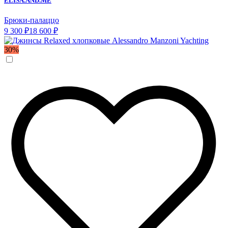
ELISA.AND.ME
Брюки-палаццо
9 300 ₽
18 600 ₽
30%